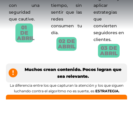
con una
tiempo, sin
aplicar
seguridad
sentir que las
estrategias
que cautive.
redes
que
consumen tu
convierten
01
DE
día.
seguidores en
ABRIL
clientes.
02 DE
ABRIL
03 DE
ABRIL
Muchos crean contenido. Pocos logran que
sea relevante.
La diferencia entre los que capturan la atención y los que siguen
luchando contra el algoritmo no es suerte, es
ESTRATEGIA.
¡QUIERO ACELERAR MI MARCA
GRATIS!