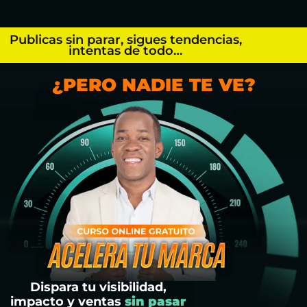
Publicas sin parar, sigues tendencias,
intentas de todo…
¿PERO NADIE TE VE?
Dispara tu visibilidad,
impacto y ventas
sin pasar