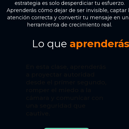
estrategia es solo desperdiciar tu esfuerzo.
Aprenderás cómo dejar de ser invisible, captar 
atención correcta y convertir tu mensaje en u
herramienta de crecimiento real.
Lo que
aprenderá
En esta clase, aprenderás
a proyectar autoridad
desde el primer segundo,
romper el miedo a la
cámara y comunicar con
una seguridad que
cautive.