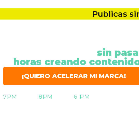
Publicas si
Dispara tu visibilidad,
impacto y ventas
sin pasa
horas creando contenid
¡QUIERO ACELERAR MI MARCA!
1, 2 Y 3 DE ABRIL
7PM
COL I
8PM
MIA I
6 PM
MEX