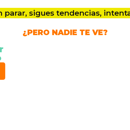
n parar, sigues tendencias, inten
¿PERO NADIE TE VE?
r
o