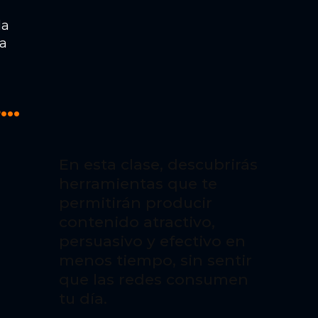
la
na
s…
En esta clase, descubrirás
herramientas que te
permitirán producir
contenido atractivo,
persuasivo y efectivo en
menos tiempo, sin sentir
que las redes consumen
tu día.