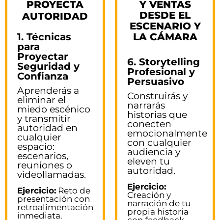
PROYECTA
Y VENTAS
DESDE EL
AUTORIDAD
ESCENARIO Y
1. Técnicas
LA CÁMARA
para
Proyectar
6. Storytelling
Seguridad y
Profesional y
Confianza
Persuasivo
Aprenderás a
Construirás y
eliminar el
narrarás
miedo escénico
historias que
y transmitir
conecten
autoridad en
emocionalmente
cualquier
con cualquier
espacio:
audiencia y
escenarios,
eleven tu
reuniones o
autoridad.
videollamadas.
Ejercicio:
Ejercicio:
Reto de
Creación y
presentación con
narración de tu
retroalimentación
propia historia
inmediata.
con feedback.