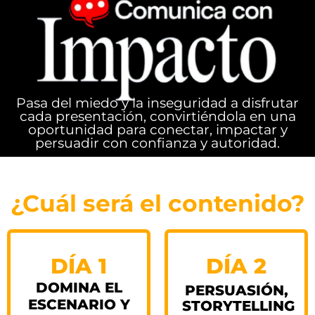
Pasa del miedo y la inseguridad a disfrutar
cada presentación, convirtiéndola en una
oportunidad para conectar, impactar y
persuadir con confianza y autoridad.
¿Cuál será el contenido?
DÍA 1
DÍA 2
DOMINA EL
PERSUASIÓN,
ESCENARIO Y
STORYTELLING