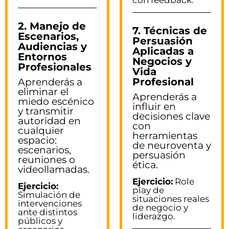
2. Manejo de
7. Técnicas de
Escenarios,
Persuasión
Audiencias y
Aplicadas a
Entornos
Negocios y
Profesionales
Vida
Profesional
Aprenderás a
eliminar el
Aprenderás a
miedo escénico
influir en
y transmitir
decisiones clave
autoridad en
con
cualquier
herramientas
espacio:
de neuroventa y
escenarios,
persuasión
reuniones o
ética.
videollamadas.
Ejercicio:
Role
Ejercicio:
play de
Simulación de
situaciones reales
intervenciones
de negocio y
ante distintos
liderazgo.
públicos y