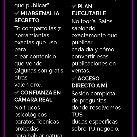
qué publicar”.
✅
PLAN
✅
MI ARSENAL IA
EJECUTABLE
SECRETO
No teoría. Sales
Te comparto las 7
sabiendo
herramientas
exactamente qué
exactas que uso
publicar
para
cada día y cómo
crear contenido
convertir esas
que vende
publicaciones en
(algunas son gratis,
ventas.
otras
✅
ACCESO
valen oro).
DIRECTO A MÍ
✅
CONFIANZA EN
Sesión completa
CÁMARA REAL
de preguntas
No trucos
donde resolvemos
psicológicos
TUS
baratos. Técnicas
dudas específicas
probadas
sobre TU negocio.
para hablar natural