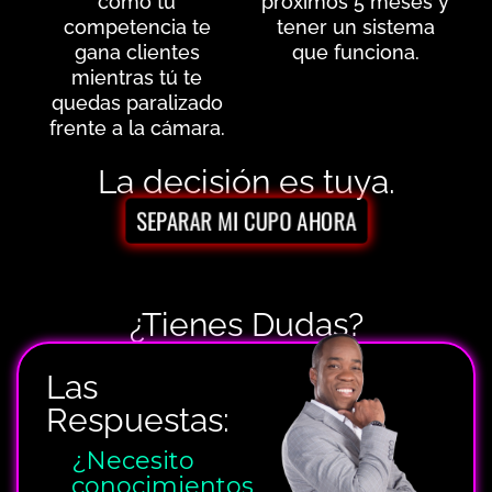
cómo tu
próximos 5 meses y
competencia te
tener un sistema
gana clientes
que funciona.
mientras tú te
quedas paralizado
frente a la cámara.
La decisión es tuya.
SEPARAR MI CUPO AHORA
¿Tienes Dudas?
Las
Respuestas:
¿Necesito
conocimientos