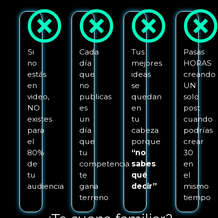
Si
Cada
Tus
Pasas
no
día
mejores
HORAS
estás
que
ideas
creando
en
no
se
UN
video,
publicas
quedan
solo
NO
es
en
post
existes
un
tu
cuando
para
día
cabeza
podrías
el
que
porque
crear
80%
tu
“no
30
de
competencia
sabes
en
tu
te
qué
el
audiencia
gana
decir”
mismo
terreno
tiempo