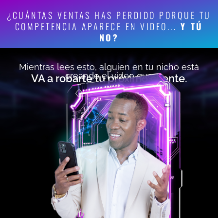
¿CUÁNTAS VENTAS HAS PERDIDO PORQUE TU
COMPETENCIA APARECE EN VIDEO...
Y TÚ
NO?
Mientras lees esto, alguien en tu nicho está
creando el video que
VA a robarte tu próximo cliente.