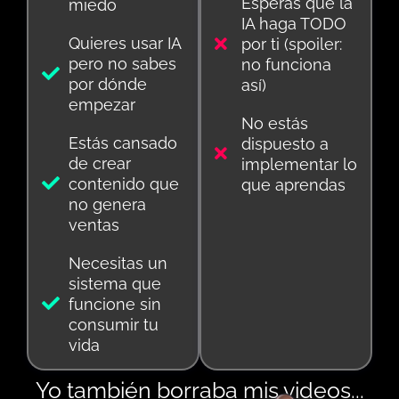
Esperas que la
miedo
IA haga TODO
Quieres usar IA
por ti (spoiler:
pero no sabes
no funciona
por dónde
así)
empezar
No estás
Estás cansado
dispuesto a
de crear
implementar lo
contenido que
que aprendas
no genera
ventas
Necesitas un
sistema que
funcione sin
consumir tu
vida
Yo también borraba mis videos...