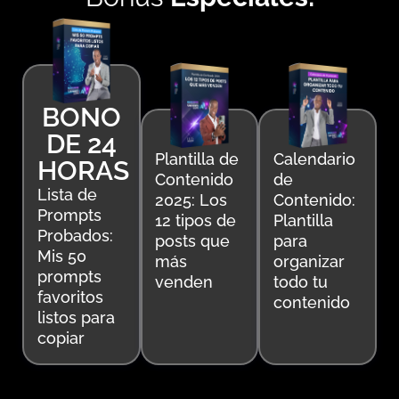
BONO
DE 24
Plantilla de
Calendario
HORAS
Contenido
de
Lista de
2025: Los
Contenido:
Prompts
12 tipos de
Plantilla
Probados:
posts que
para
Mis 50
más
organizar
prompts
venden
todo tu
favoritos
contenido
listos para
copiar