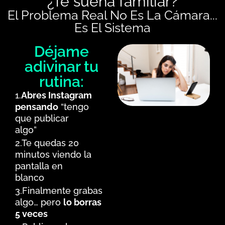
¿Te suena familiar?
El Problema Real No Es La Cámara...
Es El Sistema
Déjame
adivinar tu
rutina:
1.
Abres Instagram
pensando
“tengo
que publicar
algo”
2.Te quedas 20
minutos viendo la
pantalla en
blanco
3.Finalmente grabas
algo… pero
lo borras
5 veces