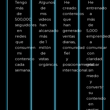
Tengo
Algunos
He
He
más
de
creado
entrenado
de
mis
contenidos
a
500,000
videos
que
más
seguidores
han
han
de
en
alcanzado
generado
5,000
redes
más
ventas
emprended
que
de 1
diarias,
a
consumen
millón
comunidad
comunicar
mi
de
fiel
con
contenido
vistas
y
claridad,
cada
orgánicas.
posicionamiento
grabar
semana.
internacional.
sin
miedo
y
convertir
su
contenido
en
ventas