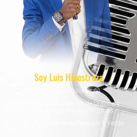
Soy Luis Hinestroza
Más caleño que el pan de bono oís 🙂
Speaker Internacional, Mentor de Oratoria y
Experto en Comunicación para Negocios.
Autor del libro: Comunica, Persuade & Vende
Más, 2023.