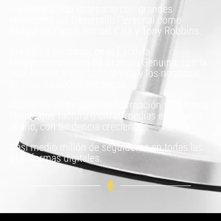
He compartido escenario con grandes
referentes del Desarrollo Personal como
Margarita Pasos, Ismael Cala y Tony Robbins.
Creador y fundador de la Escuela
Hispanoamericana de Oratoria Genuina, con la
cual hemos impactado la vida y los negocios
de más de 50000 personas.
Dueño de un negocio de Formación y Mentoría
Online que factura 6 cifras medias en dólares
al año, con tendencia creciente.
Casi medio millón de seguidores en todas las
plataformas digitales.