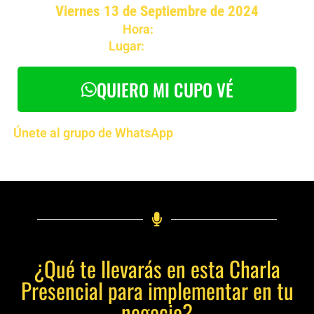
Viernes 13 de Septiembre de 2024
Hora:
7 p.m.
Lugar:
Por definir
QUIERO MI CUPO VÉ
Únete al grupo de WhatsApp
para recibir el resto de
detalles
¿Qué te llevarás en esta Charla
Presencial para implementar en tu
negocio?