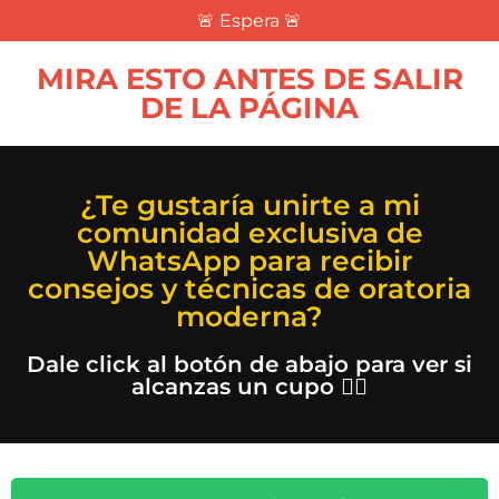
🚨 Espera 🚨
MIRA ESTO ANTES DE SALIR
DE LA PÁGINA
¿Te gustaría unirte a mi
comunidad exclusiva de
WhatsApp para recibir
consejos y técnicas de oratoria
moderna?
Dale click al botón de abajo para ver si
alcanzas un cupo 👇🏽