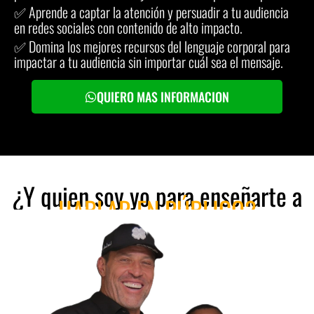
✅ Aprende a captar la atención y persuadir a tu audiencia
en redes sociales con contenido de alto impacto.
✅ Domina los mejores recursos del lenguaje corporal para
impactar a tu audiencia sin importar cuál sea el mensaje.
QUIERO MAS INFORMACION
¿Y quien soy yo para enseñarte a
HABLAR EN PÚBLICO?