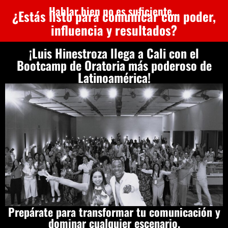
Hablar bien no es suficiente...
¿Estás listo para comunicar con poder,
influencia y resultados?
¡Luis Hinestroza llega a Cali con el
Bootcamp de Oratoria más poderoso de
Latinoamérica!
Prepárate para transformar tu comunicación y
dominar cualquier escenario.