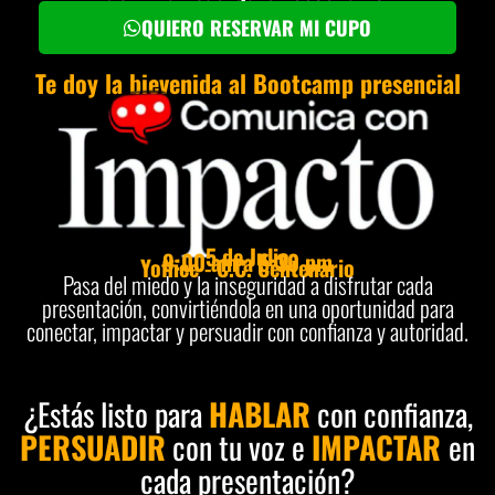
QUIERO RESERVAR MI CUPO
Te doy la bievenida al Bootcamp presencial
5 de Julio
9:00 am a 5:30 pm
Yoffice - C.C. Centenario
Pasa del miedo y la inseguridad a disfrutar cada
presentación, convirtiéndola en una oportunidad para
conectar, impactar y persuadir con confianza y autoridad.
¿Estás listo para
HABLAR
con confianza,
PERSUADIR
con tu voz e
IMPACTAR
en
cada presentación?