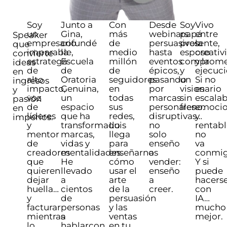
Soy
Junto a
Con
Desde
Soy
Vivo
un
Gina,
más
webinars
papá
entre
Speaker
empresario
cofundé
de
persuasivos
presente,
la
que
imparable,
la
medio
hasta
esposo
creativ
convierte
estratega
Escuela
millón
eventos
comprome
y la
ideas
de
de
de
épicos,
y
ejecuci
en
alto
Oratoria
seguidores
pasando
un
Si no
ingresos
impacto,
Genuina,
en
por
visionario
es
y
voz
un
todas
marcas
sin
escalab
pasión
de
espacio
sus
personales
freno.
emocio
en
líderes
que ha
redes,
disruptivas…
y
imperios.
y
transformado
Luis
no
rentabl
mentor
marcas,
llega
solo
no
de
vidas y
para
enseño
va
creadores
mentalidades.
enseñarnos
a
conmig
que
He
cómo
vender:
Y si
quieren
llevado
usar el
enseño
puede
dejar
a
arte
a
hacers
huella…
cientos
de la
creer.
con
y
de
persuasión
IA…
facturar
personas
y las
mucho
mientras
a
ventas
mejor.
lo
hablarcon
en tu