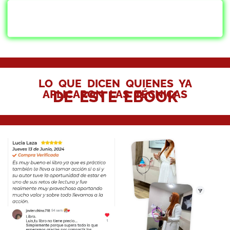
COMPRAR EL EBOOK AHORA
POR $9.99 USD
LO QUE DICEN QUIENES YA
APLICARON LAS TÉCNICAS
DE ESTE EBOOK