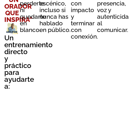
perderte
escénico,
con
presencia,
ORADOR
ni
incluso si
impacto
voz y
QUE
quedarte
nunca has
y
autenticid
INSPIRA"
en
hablado
terminar
al
blanco.
en público.
con
comunicar.
conexión.
Un
entrenamiento
directo
y
práctico
para
ayudarte
a: