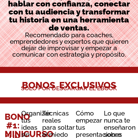
hablar con confianza, conectar
con tu audiencia y transformar
tu historia en una herramienta
de ventas.
Recomendado para coaches,
emprendedores y expertos que quieren
dejar de improvisar y empezar a
comunicar con estrategia y propósito.
BONOS EXCLUSIVOS
SOLO POR DESCARGAR EL EBOOK
Organizar
Técnicas
Cómo
Lo que
BONO
tus
reales
empezar
nunca te
#1:
ideas
para soltar
tus
enseñaron
MINICURSO
sin
el miedo
presentaciones
sobre
"UN