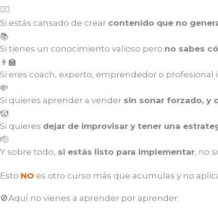
😮‍💨
Si estás cansado de crear
contenido que no gener
📚
Si tienes un conocimiento valioso pero
no sabes có
👨‍🏫
Si eres coach, experto, emprendedor o profesiona
💸
Si quieres aprender a vender
sin sonar forzado, y
🤡
Si quieres
dejar de improvisar y tener una estrateg
🫡
Y sobre todo,
si estás listo para implementar
, no 
Esto
NO
es otro curso más que acumulas y no aplica
🚫Aquí no vienes a aprender por aprender.