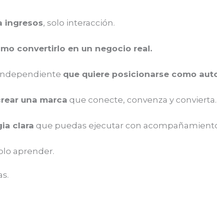
a ingresos
, solo interacción.
mo convertirlo en un negocio real.
l independiente
que quiere posicionarse como auto
 crear una marca
que conecte, convenza y convierta.
ia clara
que puedas ejecutar con acompañamiento
solo aprender.
s.