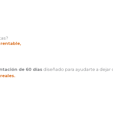
Hours
Minutes
tas?
rentable,
con estrategia, estructura y resultados rea
tación de 60 días
diseñado para ayudarte a dejar d
reales.