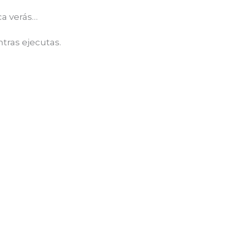
ca verás…
ras ejecutas.