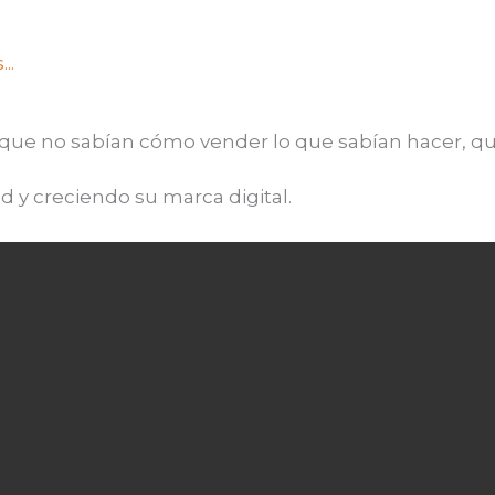
..
que no sabían cómo vender lo que sabían hacer, que
 y creciendo su marca digital.