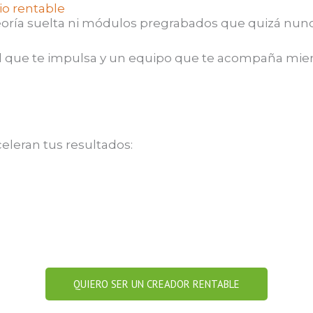
cio rentable
eoría suelta ni módulos pregrabados que quizá nun
que te impulsa y un equipo que te acompaña mient
eleran tus resultados:
QUIERO SER UN CREADOR RENTABLE