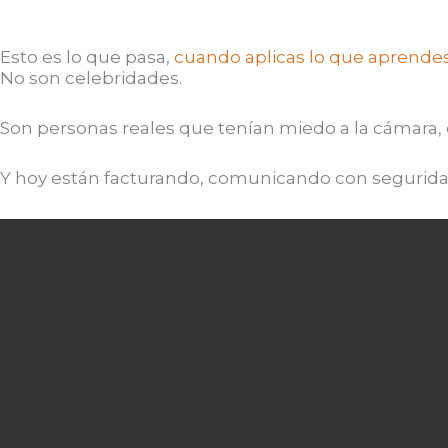
Esto es lo que pasa,
cuando aplicas lo que aprendes.
No son celebridades.
Son personas reales que tenían miedo a la cámara, 
Y hoy están facturando, comunicando con seguridad