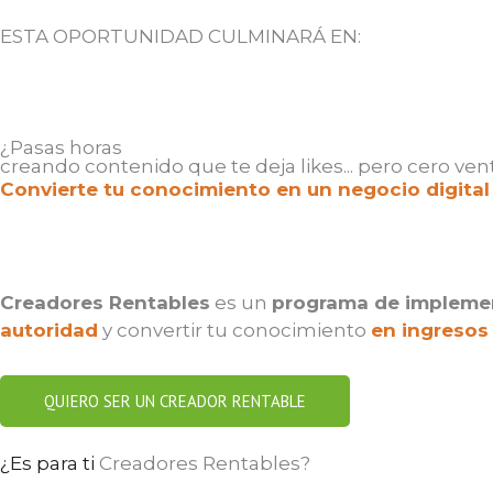
ESTA OPORTUNIDAD CULMINARÁ EN:
Days
¿Pasas horas
creando contenido que te deja likes... pero cero ven
Convierte tu conocimiento en un negocio digital 
C
readores Rentables
es un
programa de implemen
autoridad
y convertir tu conocimiento
en ingresos 
QUIERO SER UN CREADOR RENTABLE
¿Es para ti
Creadores Rentables?