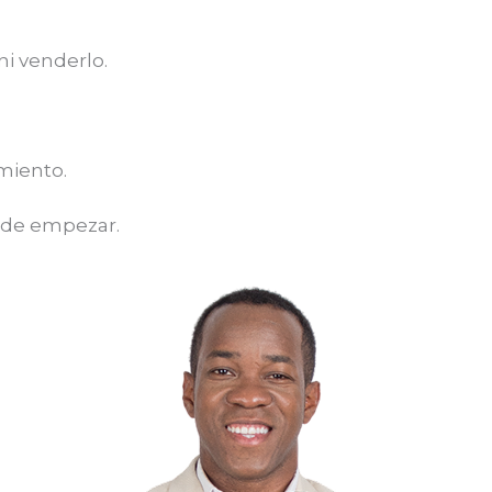
i venderlo.
miento.
ónde empezar.