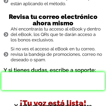
están aplicando el método.
Revisa tu correo electrónico
ahora mismo
Ahí encontrarás tu acceso al eBook y dentro
del eBook, los QRs que te darán acceso a
los bonos exclusivos.
Si no ves el acceso al eBook en tu correo,
revisa la bandeja de promociones, correo no
deseado o spam.
Y si tienes dudas, escribe a soporte:
CONTACTAR AL
EQUIPO DE SOPORTE
¡Tu voz está lista!