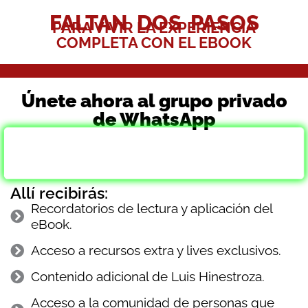
FALTAN DOS PASOS
PARA VIVIR LA EXPERIENCIA
COMPLETA CON EL EBOOK
Únete ahora al grupo privado
de WhatsApp
QUIERO UNIRME
AL GRUPO DE WHATSAPP
Allí recibirás:
Recordatorios de lectura y aplicación del
eBook.
Acceso a recursos extra y lives exclusivos.
Contenido adicional de Luis Hinestroza.
Acceso a la comunidad de personas que