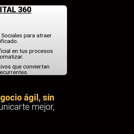
ITAL 360
 Sociales para atraer
ificado.
ficial en tus procesos
tomatizar.
ivos que conviertan
recurrentes.
gocio ágil, sin
nicarte mejor,