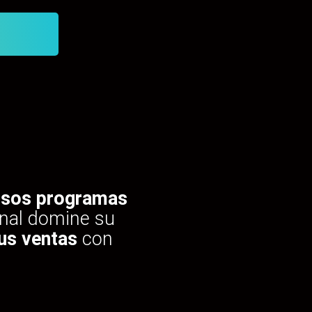
rosos programas
onal domine su
us ventas
con