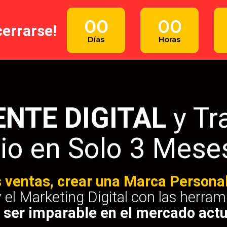
00
00
cerrarse!
Días
Horas
ENTE DIGITAL
y T
io en Solo 3 Mese
s ventas, crear una Marca Persona
y el Marketing Digital con las herra
a
ser imparable en el mercado actu