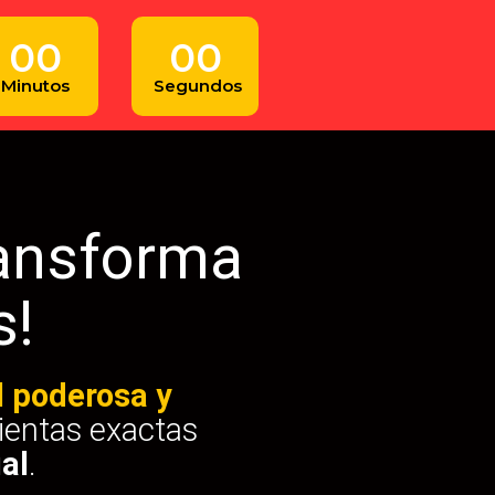
00
00
Minutos
Segundos
ransforma
s!
l poderosa y
mientas exactas
al
.