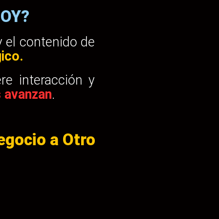
HOY?
 el contenido de
gico.
e interacción y
s avanzan
.
egocio a Otro