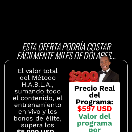
y
re
ESTA OFERTA PODRÍA COSTAR
FÁCILMENTE MILES DE DÓLARES…
El valor total
del Método
H.A.B.L.A.,
Precio Real
sumando todo
del
el contenido, el
Programa:
entrenamiento
$597 USD
en vivo y los
Valor del
bonos de élite,
programa
supera los
por
$5,000 USD
.