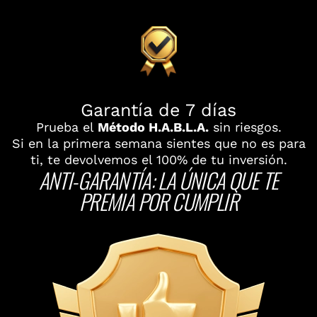
Garantía de 7 días
Prueba el
Método H.A.B.L.A.
sin riesgos.
Si en la primera semana sientes que no es para
ti, te devolvemos el 100% de tu inversión.
ANTI-GARANTÍA: LA ÚNICA QUE TE
PREMIA POR CUMPLIR
Si
al
fi
el
pr