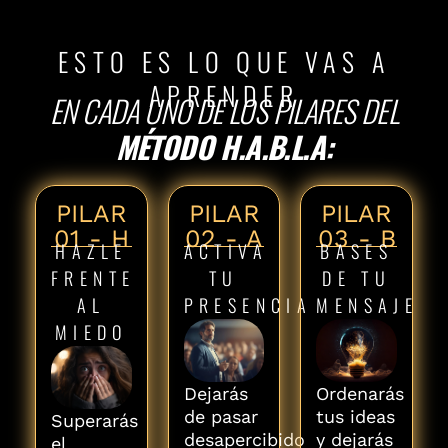
ESTO ES LO QUE VAS A
APRENDER
EN CADA UNO DE LOS PILARES DEL
MÉTODO H.A.B.L.A:
PILAR
PILAR
PILAR
01 - H
02 - A
03 - B
HAZLE
ACTIVA
BASES
FRENTE
TU
DE TU
AL
PRESENCIA
MENSAJE
MIEDO
Dejarás
Ordenarás
de pasar
tus ideas
Superarás
desapercibido
y dejarás
el