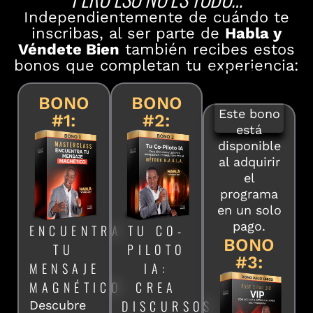
Independientemente de cuándo te
inscribas, al ser parte de
Habla y
Véndete Bien
también recibes estos
bonos que completan tu experiencia:
PAGO
ÚNICO
BONO
BONO
Este bono
#1:
#2:
está
disponible
al adquirir
el
programa
en un solo
pago.
ENCUENTRA
TU CO-
BONO
TU
PILOTO
#3:
MENSAJE
IA:
MAGNÉTICO
CREA
DISCURSOS
Descubre