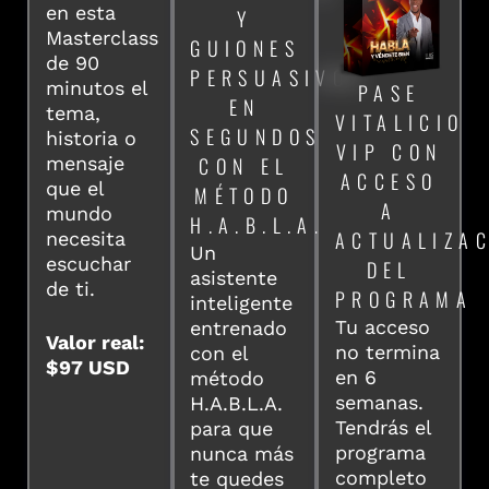
en esta
Y
Masterclass
GUIONES
de 90
PERSUASIVOS
minutos el
PASE
EN
tema,
VITALICIO
SEGUNDOS
historia o
VIP CON
mensaje
CON EL
ACCESO
que el
MÉTODO
A
mundo
H.A.B.L.A.
ACTUALIZA
necesita
Un
escuchar
DEL
asistente
de ti.
PROGRAMA
inteligente
Tu acceso
entrenado
Valor real:
no termina
con el
$97 USD
en 6
método
semanas.
H.A.B.L.A.
Tendrás el
para que
programa
nunca más
completo
te quedes