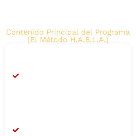
AL INSCRIBIRTE EN HABLA Y VÉNDETE
BIEN
Contenido Principal del Programa
(El Método H.A.B.L.A.)
Acceso
completo al
Método
H.A.B.L.A. con 6
módulos
estructurados –
$1,197 USD
6 sesiones EN
VIVO (12 horas
de
entrenamiento y