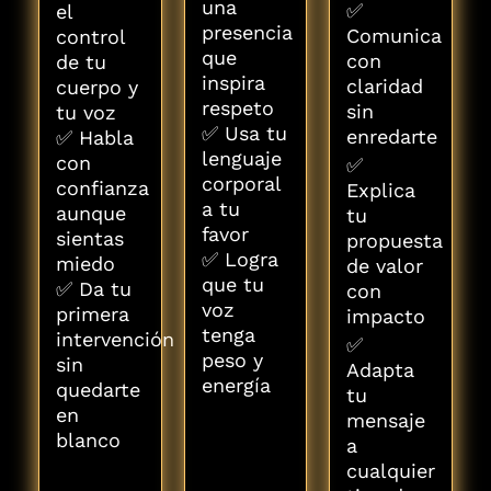
una
✅
el
presencia
Comunica
control
que
con
de tu
inspira
claridad
cuerpo y
respeto
sin
tu voz
✅ Usa tu
enredarte
✅ Habla
lenguaje
con
✅
corporal
confianza
Explica
a tu
aunque
tu
favor
sientas
propuesta
✅ Logra
miedo
de valor
que tu
✅ Da tu
con
voz
primera
impacto
tenga
intervención
✅
peso y
sin
Adapta
energía
quedarte
tu
en
mensaje
blanco
a
cualquier