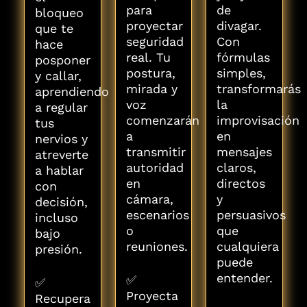
para
de
bloqueo
proyectar
divagar.
que te
seguridad
Con
hace
real. Tu
fórmulas
posponer
postura,
simples,
y callar,
mirada y
transformarás
aprendiendo
voz
la
a regular
comenzarán
improvisación
tus
a
en
nervios y
transmitir
mensajes
atreverte
autoridad
claros,
a hablar
en
directos
con
cámara,
y
decisión,
escenarios
persuasivos
incluso
o
que
bajo
reuniones.
cualquiera
presión.
puede
entender.
✅
✅
Proyecta
Recupera