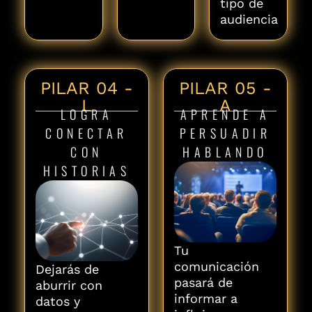
tipo de
audiencia
PILAR 04 -
PILAR 05 -
L
A
LOGRA
APRENDE A
CONECTAR
PERSUADIR
CON
HABLANDO
HISTORIAS
Tu
comunicación
Dejarás de
pasará de
aburrir con
informar a
datos y