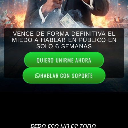
VENCE DE FORMA DEFINITIVA EL
MIEDO A HABLAR EN PÚBLICO EN
SOLO 6 SEMANAS
QUIERO UNIRME AHORA
HABLAR CON SOPORTE
LAS INSCRIPCIONES CIERRAN EN:
DÍAS
HORAS
MINUTOS
SEGUNDOS
PERO ESO NO ES TODO…