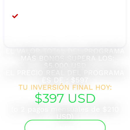
Vitalicio VIP con
Acceso a
Actualizaciones
de Programa
(Pago único)–
$1000 USD
EL VALOR TOTAL DEL PROGRAMA
, MÁS BONOS SUPERA LOS:
$5,000 USD
EL PRECIO REAL DEL PROGRAMA
ES DE : $597
TU INVERSIÓN FINAL HOY:
$397 USD
(o 2 pagos mensuales de $210
USD)
QUIERO UNIRME AHORA