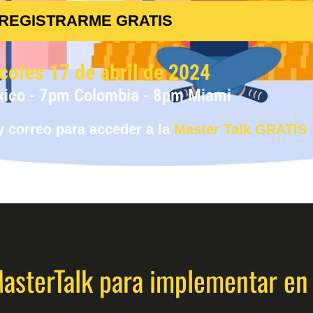
REGISTRARME GRATIS
coles 17 de abril de 2024
ico - 7pm Colombia - 8pm Miami
y correo para acceder a la
Master Talk GRATIS
MasterTalk para implementar en