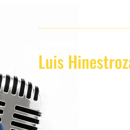
Presentado por:
Luis Hinestroz
Speaker internacional, coach ejec
oratoria para negocios digitales.
Comenzó como todos, con grupos
sumando cada vez a más personas,
atención y ser contratado por em
varios medios de comunicación.