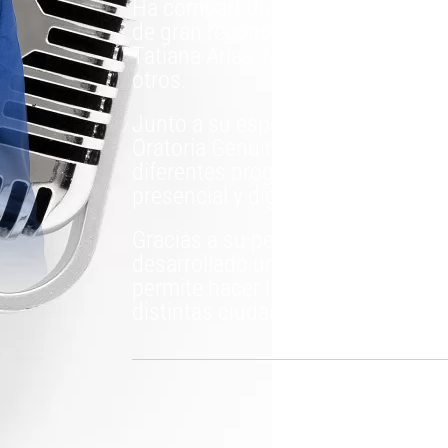
Ha compartido escenarios con int
de gran reconocimiento y prestigi
Tatiana Arias, Margarita Pasos y 
otros.
Junto a su esposa Gina fundó la 
Oratoria Genuina logrando crear y
diferentes programas especializad
presencial y digital.
Gracias a su permanente afán de s
desarrollado una empresa de 6 cif
permite hacer lo que tanto le gusta:
distintas ciudades del mundo.