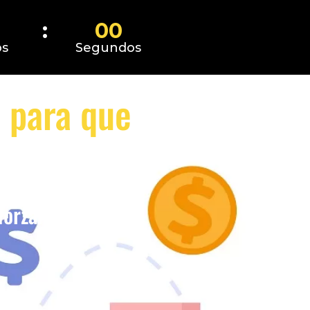
00
os
Segundos
o para que
aprendizajes,
forzarte en