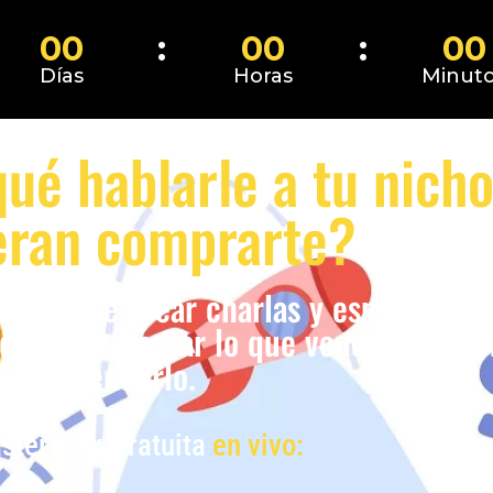
00
00
00
Días
Horas
Minut
ué hablarle a tu nich
eran comprarte?
ápida de crear charlas y espacios de 
 querer comprar lo que vendes, sin es
venderlo.
ster Talk Gratuita
en vivo: