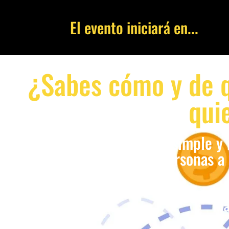
El evento iniciará en...
¿Sabes cómo y de q
qui
Descubre una forma simple y r
que lleven a las personas a
Ma