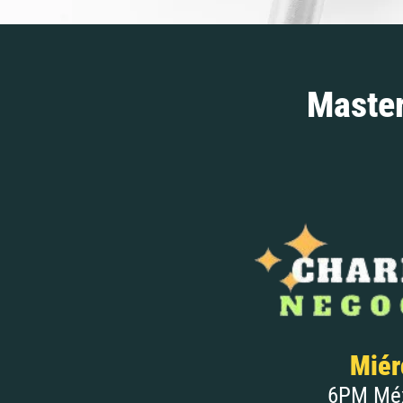
Master
Miér
6PM Méx