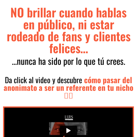
NO brillar cuando hablas
en público, ni estar
rodeado de fans y clientes
felices…
…nunca ha sido por lo que tú crees.
Da click al video y descubre
cómo pasar del
anonimato a ser un referente en tu nicho
👇🏼