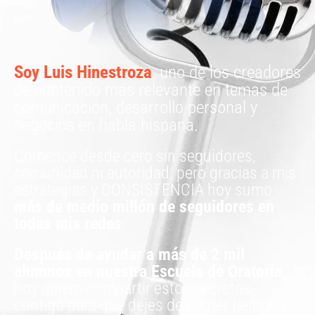
Soy Luis Hinestroza
, uno de los creadores
de contenido más relevante en temas de
comunicación, desarrollo personal y
negocios en habla hispana.
Comencé desde cero sin seguidores,
comunidad ni autoridad, pero gracias a mis
estrategias y CONSISTENCIA hoy sumo
más de medio millón de seguidores en
todas mis redes
.
Después de ayudar a más de 2 mil
alumnos en nuestra Escuela de Oratoria
,
hoy quiero compartir estos secretos
contigo para que dejes de perder tiempo y