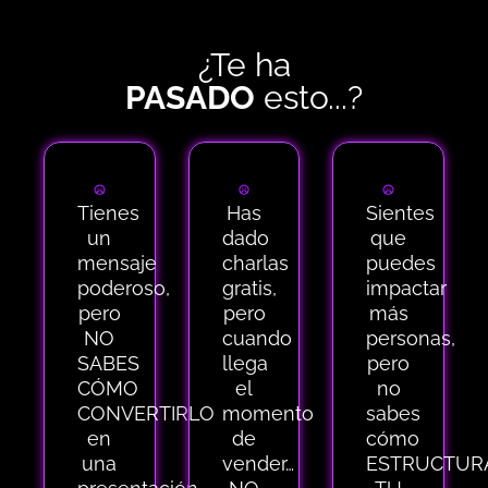
¿Te ha
PASADO
esto...?
Tienes
Has
Sientes
un
dado
que
mensaje
charlas
puedes
poderoso,
gratis,
impactar
pero
pero
más
NO
cuando
personas,
SABES
llega
pero
CÓMO
el
no
CONVERTIRLO
momento
sabes
en
de
cómo
una
vender…
ESTRUCTUR