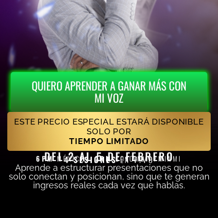
QUIERO APRENDER A GANAR MÁS CON
MI VOZ
ESTE PRECIO ESPECIAL ESTARÁ DISPONIBLE
SOLO POR
TIEMPO LIMITADO
DEL 2 AL 5 DE FEBRERO
6PM
MÉXICO ·
7PM
COLOMBIA/MIAMI
4 SESIONES
EN VIVO
Aprende a estructurar presentaciones que no
solo conectan y posicionan, sino que te generan
ingresos reales cada vez que hablas.