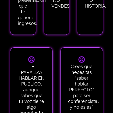
presentación
NO
TU
que
VENDES.
HISTORIA.
te
genere
ingresos.
TE
Crees que
PARALIZA
necesitas
HABLAR EN
“saber
PÚBLICO
,
hablar
aunque
PERFECTO
”
sabes que
para ser
tu voz tiene
conferencista…
algo
y no es así.
importante