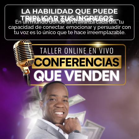
LA HABILIDAD QUE PUEDE
TRIPLICAR TUS INGRESOS...
PERO DE LA QUE NADIE HABLA.
En un mundo donde la IA avanza cada día, tu
capacidad de conectar, emocionar y persuadir con
tu voz es lo único que te hace irreemplazable.