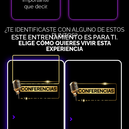
que decir.
¿TE IDENTIFICASTE CON ALGUNO DE ESTOS
PUNTOS?
ESTE ENTRENAMIENTO ES PARA TI.
ELIGE CÓMO QUIERES VIVIR ESTA
EXPERIENCIA
ACCESO
VIP
ACCESO
GENERAL
INCLUYE:
INCLUYE:
Acceso en vivo
Acceso en vivo
al
al
entrenamiento
entrenamiento
completo