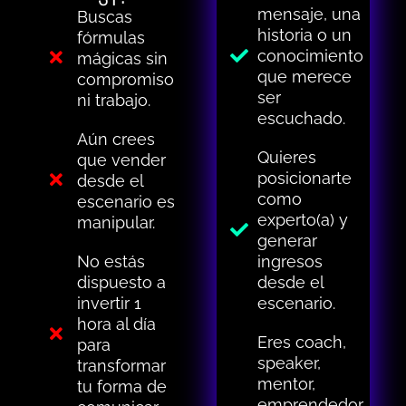
mensaje, una
Buscas
historia o un
fórmulas
conocimiento
mágicas sin
que merece
compromiso
ser
ni trabajo.
escuchado.
Aún crees
Quieres
que vender
posicionarte
desde el
como
escenario es
experto(a) y
manipular.
generar
No estás
ingresos
dispuesto a
desde el
invertir 1
escenario.
hora al día
Eres coach,
para
speaker,
transformar
mentor,
tu forma de
emprendedor