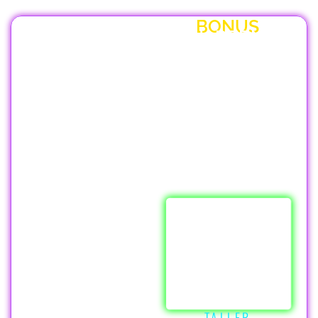
BONUS
CUADERNO
DE TRABAJO
DESCARGABLE
No solo vas a
aprender, vas a
implementar. Este
material te ayudará
a a avanzar
paso a
paso mientras
tomas el taller.
QUIERO
APRENDER
A VENDER
CON MI
VOZ
TALLER